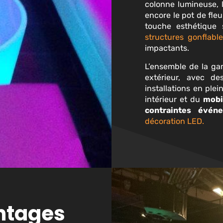
colonne lumineuse, l
encore le pot de fle
touche esthétique 
structures gonflabl
impactants.
L
’
ensemble de la gam
extérieur, avec d
installations en plei
intérieur et du
mobi
contraintes évén
décoration LED.
antages