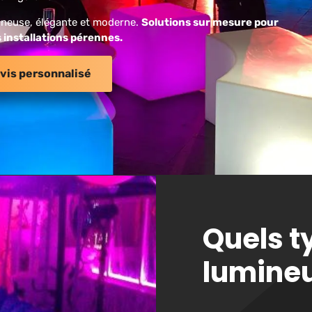
mineuse, élégante et moderne.
Solutions sur mesure pour
s installations pérennes.
vis personnalisé
Quels t
lumineu