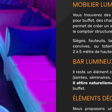
MOBILIER LUM
Vous trouverez des 
pour buffet, des cha
permet de créer un e
le comptoir structur
Si
è
ges, fauteuils, 
convives, ou tot
2
à
5
m
è
tre
de hauteu
BAR LUMINEU
Il reste un élément 
(soirées, séminaires
Il attire naturellem
buffet.
ÉLÉMENTS DÉ
Nous proposons un