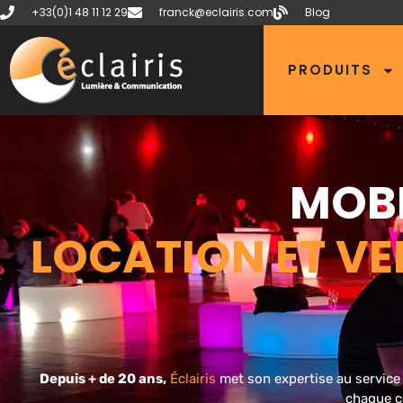
+33(0)1 48 11 12 29
franck@eclairis.com
Blog
PRODUITS
MOBI
LOCATION ET V
Depuis + de 20 ans,
Éclairis
met son expertise au service 
chaque c