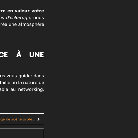
re en valeur votre
s d’éclairage
, nous
 crée une atmosphère
ÂCE À UNE
ous vous guider dans
taille ou la nature de
able au networking.
Créer des évènements d’entreprise mémorables avec un éclairage de scène professionnel