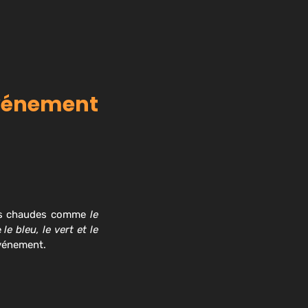
vénement
urs chaudes comme
le
e
le bleu, le vert et le
événement.