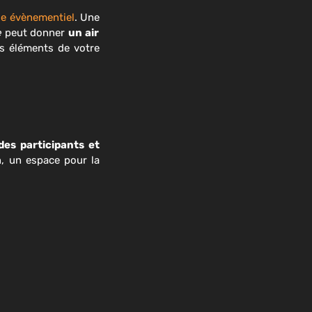
ge évènementiel
. Une
e
peut donner
un air
ns éléments de votre
des participants et
n, un espace pour la