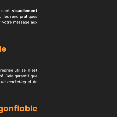
s sont
visuellement
ui les rend pratiques
er votre message aux
le
prise utilise. Il est
té. Cela garantit que
s de marketing
et de
gonflable