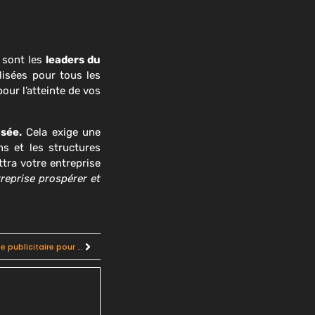
s sont les
leaders du
lisées pour tous les
our l’atteinte de vos
sée.
Cela exige une
ns et les structures
ttra votre entreprise
reprise prospérer et
Maximiser votre visibilité : la taille optimale d’un ballon gonflable publicitaire pour votre entreprise