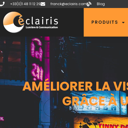
+33(0)1 48 11 12 29
franck@eclairis.com
Blog
PRODUITS
AMÉLIORER LA VI
GRÂCE À U